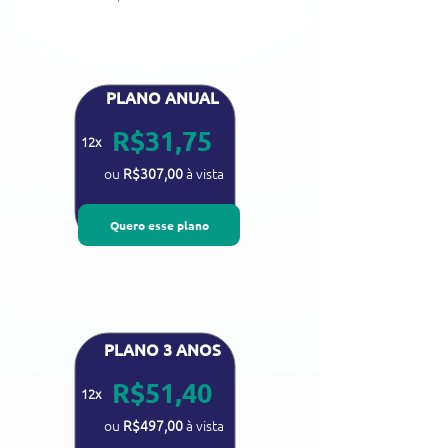
PLANO ANUAL
R
$31,75
12x
ou​​
R$307,00
à vista
Quero esse plano
PLANO 3 ANOS
R
$51,40
12x
ou​​
R$497,00
à vista