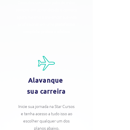
Descubra um novo jeito de estar
sempre em aprendizado e comece
agora mesmo a alavancar sua vida
profissional em uma
plataforma
completa
,
prática
e
efetiva
.
Alavanque
sua carreira
Inicie sua jornada na Star Cursos
e tenha acesso a tudo isso ao
escolher qualquer um dos
planos abaixo.