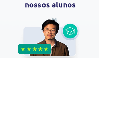
no
ss
os alunos
Estudar a dor é muito prazeroso
quando se encontra educadores que
são apaixonados por isso. A equipe do
Portal Fisio em Ortopedia se resume no
caminho para esse processo nos
alimentando, ainda mais, com
conteúdos ricos na Star Cursos.