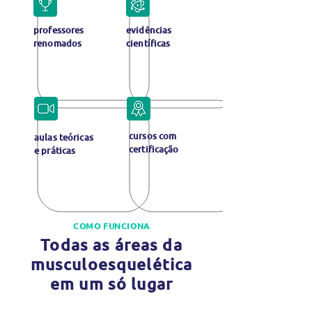
professores
evidências
renomados
científicas
cursos com
aulas teóricas
certificação
e práticas
COMO FUNCIONA
Todas as
áreas da
musculoesquelética
em um só lugar