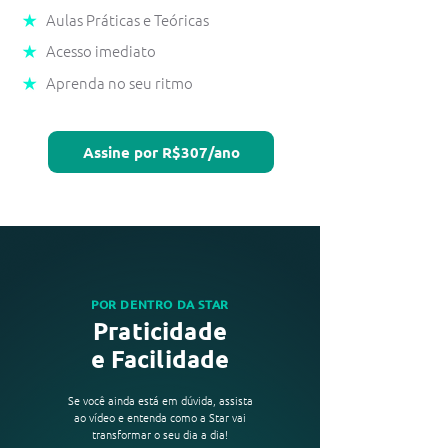
Aulas Práticas e Teóricas
Acesso imediato
Aprenda no seu ritmo
Assine por R$307/ano
POR DENTRO DA STAR
Praticidade
e Facilidade
Se você ainda está em dúvida, assista
ao vídeo e entenda como a Star vai
transformar o seu dia a dia!